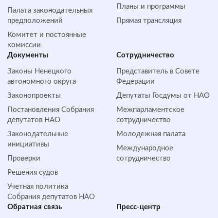
Планы и программы
Палата законодательных
предположений
Прямая трансляция
Комитет и постоянные
комиссии
Документы
Сотрудничество
Законы Ненецкого
Представитель в Совете
автономного округа
Федерации
Законопроекты
Депутаты Госдумы от НАО
Постановления Собрания
Межпарламентское
депутатов НАО
сотрудничество
Законодательные
Молодежная палата
инициативы
Международное
Проверки
сотрудничество
Решения судов
Учетная политика
Собрания депутатов НАО
Обратная cвязь
Пресс-центр