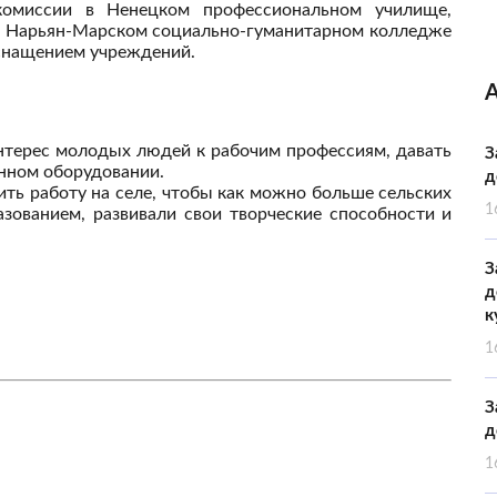
комиссии в Ненецком профессиональном училище,
и Нарьян-Марском социально-гуманитарном колледже
оснащением учреждений.
нтерес молодых людей к рабочим профессиям, давать
З
нном оборудовании.
д
ить работу на селе, чтобы как можно больше сельских
1
зованием, развивали свои творческие способности и
З
д
к
1
З
д
1