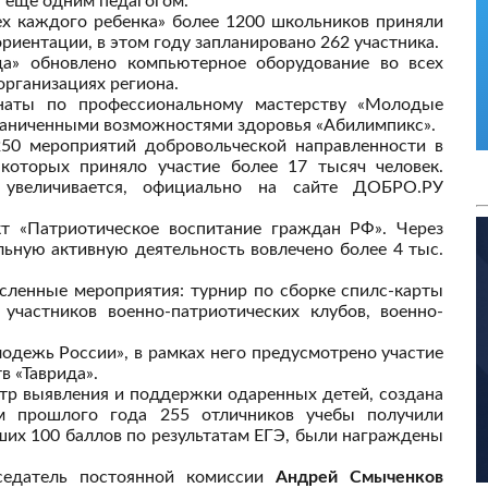
 еще одним педагогом.
пех каждого ребенка» более 1200 школьников приняли
риентации, в этом году запланировано 262 участника.
да» обновлено компьютерное оборудование во всех
рганизациях региона.
наты по профессиональному мастерству «Молодые
граниченными возможностями здоровья «Абилимпикс».
50 мероприятий добровольческой направленности в
 которых приняло участие более 17 тысяч человек.
увеличивается, официально на сайте ДОБРО.РУ
т «Патриотическое воспитание граждан РФ». Через
льную активную деятельность вовлечено более 4 тыс.
сленные мероприятия: турнир по сборке спилс-карты
частников военно-патриотических клубов, военно-
лодежь России», в рамках него предусмотрено участие
в «Таврида».
тр выявления и поддержки одаренных детей, создана
м прошлого года 255 отличников учебы получили
ших 100 баллов по результатам ЕГЭ, были награждены
седатель постоянной комиссии
Андрей Смыченков