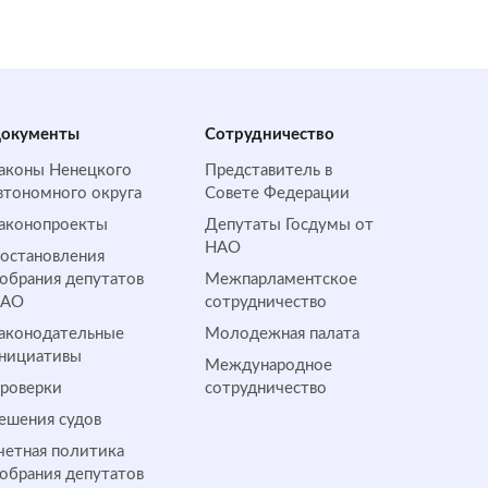
окументы
Сотрудничество
аконы Ненецкого
Представитель в
втономного округа
Совете Федерации
аконопроекты
Депутаты Госдумы от
НАО
остановления
обрания депутатов
Межпарламентское
НАО
сотрудничество
аконодательные
Молодежная палата
нициативы
Международное
роверки
сотрудничество
ешения судов
четная политика
обрания депутатов