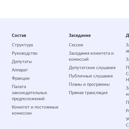
Состав
Заседания
Д
Структура
Сессии
З
а
Руководство
Заседания комитета и
комиссий
З
Депутаты
Депутатские слушания
П
Аппарат
С
Публичные слушания
Фракции
Планы и программы
Палата
З
законодательных
Прямая трансляция
и
предположений
П
Комитет и постоянные
Р
комиссии
У
С