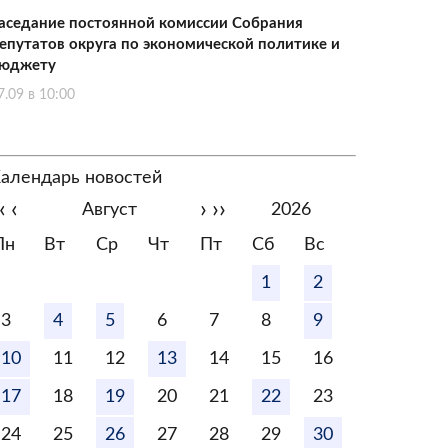
аседание постоянной комиссии Собрания
епутатов округа по экономической политике и
юджету
7.09 в 10:00
алендарь новостей
‹
‹
›
››
Август
2026
Пн
Вт
Ср
Чт
Пт
Сб
Вс
1
2
3
4
5
6
7
8
9
10
11
12
13
14
15
16
17
18
19
20
21
22
23
24
25
26
27
28
29
30