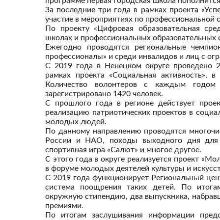
программе первая городская школа пополнится
За последние три года в рамках проекта «Ус
участие в мероприятиях по профессиональной о
По проекту «Цифровая образовательная сре
школах и профессиональных образовательных о
Ежегодно проводятся региональные чемпио
профессионалы» и среди инвалидов и лиц с о
С 2019 года в Ненецком округе проведено 2
рамках проекта «Социальная активность», в
Количество волонтеров с каждым годом 
зарегистрировано 1420 человек.
С прошлого года в регионе действует проек
реализацию патриотических проектов в социа
молодых людей.
По данному направлению проводятся многочи
России и НАО, походы выходного дня для у
спортивная игра «Салют» и многое другое.
С этого года в округе реализуется проект «Мо
в форуме молодых деятелей культуры и искусст
С 2019 года функционирует Региональный цен
система поощрения таких детей. По итога
окружную стипендию, два выпускника, набрав
премиями.
По итогам заслушивания информации пред