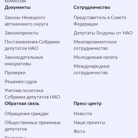
комиссии
Документы
Сотрудничество
Законы Ненецкого
Представитель в Совете
автономного округа
Федерации
Законопроекты
Депутаты Госдумы от НАО
Постановления Собрания
Межпарламентское
депутатов НАО
сотрудничество
Законодательные
Молодежная палата
инициативы
Международное
Проверки
сотрудничество
Решения судов
Учетная политика
Собрания депутатов НАО
Обратная cвязь
Пресс-центр
Обращения граждан
Новости
Общественные приемные
Наши проекты
депутатов
Фото