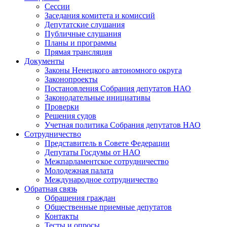
Сессии
Заседания комитета и комиссий
Депутатские слушания
Публичные слушания
Планы и программы
Прямая трансляция
Документы
Законы Ненецкого автономного округа
Законопроекты
Постановления Собрания депутатов НАО
Законодательные инициативы
Проверки
Решения судов
Учетная политика Собрания депутатов НАО
Сотрудничество
Представитель в Совете Федерации
Депутаты Госдумы от НАО
Межпарламентское сотрудничество
Молодежная палата
Международное сотрудничество
Обратная cвязь
Обращения граждан
Общественные приемные депутатов
Контакты
Тесты и опросы