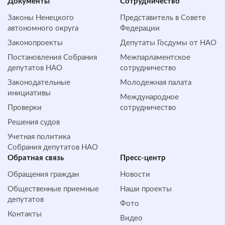
Документы
Сотрудничество
Законы Ненецкого
Представитель в Совете
автономного округа
Федерации
Законопроекты
Депутаты Госдумы от НАО
Постановления Собрания
Межпарламентское
депутатов НАО
сотрудничество
Законодательные
Молодежная палата
инициативы
Международное
Проверки
сотрудничество
Решения судов
Учетная политика
Собрания депутатов НАО
Обратная cвязь
Пресс-центр
Обращения граждан
Новости
Общественные приемные
Наши проекты
депутатов
Фото
Контакты
Видео