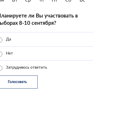
Пн
Вт
Ср
Чт
Пт
Сб
Вс
ланируете ли Вы участвовать в
ыборах 8-10 сентября?
Да
Нет
Затрудняюсь ответить