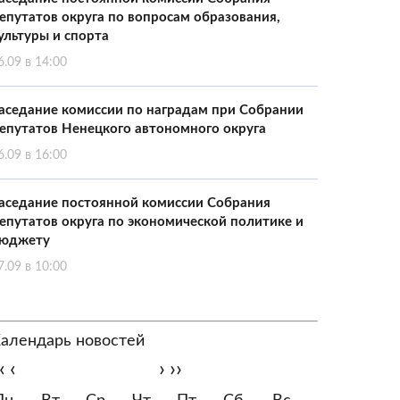
епутатов округа по вопросам образования,
ультуры и спорта
6.09 в 14:00
аседание комиссии по наградам при Собрании
епутатов Ненецкого автономного округа
6.09 в 16:00
аседание постоянной комиссии Собрания
епутатов округа по экономической политике и
юджету
7.09 в 10:00
алендарь новостей
‹
‹
›
››