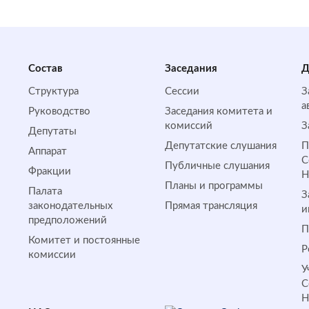
Состав
Заседания
Д
Структура
Сессии
З
а
Руководство
Заседания комитета и
комиссий
З
Депутаты
Депутатские слушания
П
Аппарат
С
Публичные слушания
Фракции
Планы и программы
Палата
З
законодательных
Прямая трансляция
и
предположений
П
Комитет и постоянные
Р
комиссии
У
С