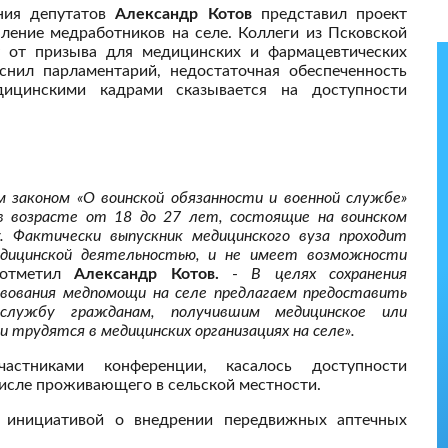
ния депутатов
Александр Котов
представил проект
пление медработников на селе. Коллеги из Псковской
у от призыва для медицинских и фармацевтических
снил парламентарий, недостаточная обеспеченность
дицинскими кадрами сказывается на доступности
 законом «О воинской обязанности и военной службе»
 в возрасте от 18 до 27 лет, состоящие на воинском
. Фактически выпускник медицинского вуза проходит
медицинской деятельностью, и не имеет возможности
 отметил
Александр Котов.
-
В целях сохранения
твования медпомощи на селе предлагаем предоставить
службу гражданам, получившим медицинское или
и трудятся в медицинских организациях на селе».
стниками конференции, касалось доступности
 числе проживающего в сельской местности.
 инициативой о внедрении передвижных аптечных