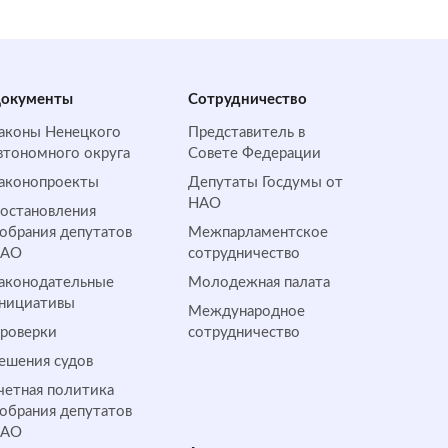
окументы
Сотрудничество
аконы Ненецкого
Представитель в
втономного округа
Совете Федерации
аконопроекты
Депутаты Госдумы от
НАО
остановления
обрания депутатов
Межпарламентское
НАО
сотрудничество
аконодательные
Молодежная палата
нициативы
Международное
роверки
сотрудничество
ешения судов
четная политика
обрания депутатов
НАО