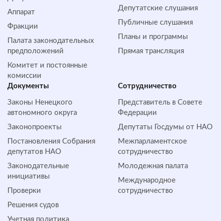
Депутатские слушания
Аппарат
Публичные слушания
Фракции
Планы и программы
Палата законодательных
предположений
Прямая трансляция
Комитет и постоянные
комиссии
Документы
Сотрудничество
Законы Ненецкого
Представитель в Совете
автономного округа
Федерации
Законопроекты
Депутаты Госдумы от НАО
Постановления Собрания
Межпарламентское
депутатов НАО
сотрудничество
Законодательные
Молодежная палата
инициативы
Международное
Проверки
сотрудничество
Решения судов
Учетная политика