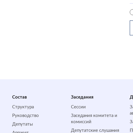
Состав
Заседания
Д
Структура
Сессии
З
а
Руководство
Заседания комитета и
комиссий
З
Депутаты
Депутатские слушания
П
Аппарат