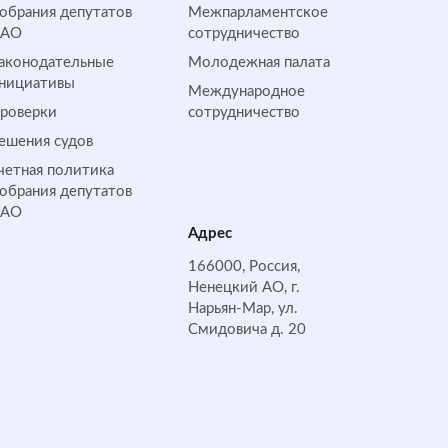
обрания депутатов
Межпарламентское
НАО
сотрудничество
аконодательные
Молодежная палата
нициативы
Международное
роверки
сотрудничество
ешения судов
четная политика
обрания депутатов
НАО
Адрес
166000, Россия,
Ненецкий АО, г.
Нарьян-Мар, ул.
Смидовича д. 20