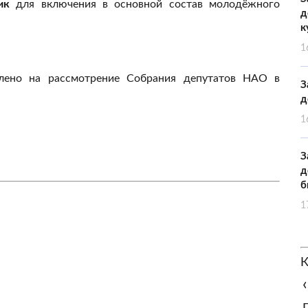
ик
для включения в основной состав молодёжного
д
к
1
влено на рассмотрение Собрания депутатов НАО в
З
д
1
З
д
б
1
К
‹