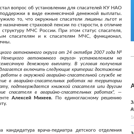
 стал вопрос об установлении для спасателей КУ НАО
 поддержки в виде ежемесячной денежной выплаты.
ужило то, что окружные спасатели лишены льгот и
е назначение страховой пенсии по старости, в отличие
 структуру МЧС России. При этом статус спасателя,
ным спасателям и к спасателям МЧС, функционал,
ичны.
цкого автономного округа от 24 октября 2007 года №
 Ненецкого автономного округа» установлением на
жемесячную денежную выплату. В условия получения
длагается включить следующие критерии: достижение
 работы в окружной аварийно-спасательной службе не
тие в аварийно-спасательных работах на территории
лату, подтверждается книжкой спасателя или другим
е спасателя в аварийно-спасательных работах",
—
менте
Алексей Михеев.
По единогласному решению
З
ту.
д
1
а кандидатура врача-педиатра детского отделения
З