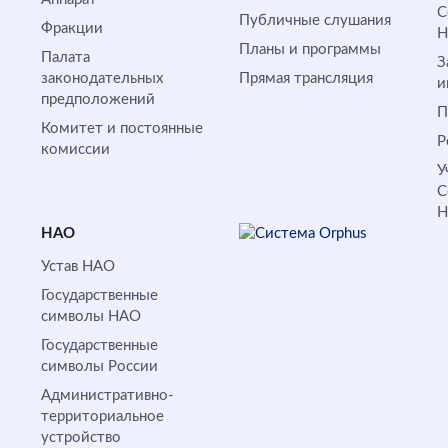
С
Публичные слушания
Фракции
Планы и программы
Палата
З
законодательных
Прямая трансляция
и
предположений
П
Комитет и постоянные
Р
комиссии
У
С
НАО
Устав НАО
Государственные
символы НАО
Государственные
символы России
Административно-
территориальное
устройство