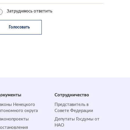
Затрудняюсь ответить
окументы
Сотрудничество
аконы Ненецкого
Представитель в
втономного округа
Совете Федерации
аконопроекты
Депутаты Госдумы от
НАО
остановления