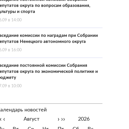
епутатов округа по вопросам образования,
ультуры и спорта
6.09 в 14:00
аседание комиссии по наградам при Собрании
епутатов Ненецкого автономного округа
6.09 в 16:00
аседание постоянной комиссии Собрания
епутатов округа по экономической политике и
юджету
7.09 в 10:00
алендарь новостей
‹
‹
›
››
Август
2026