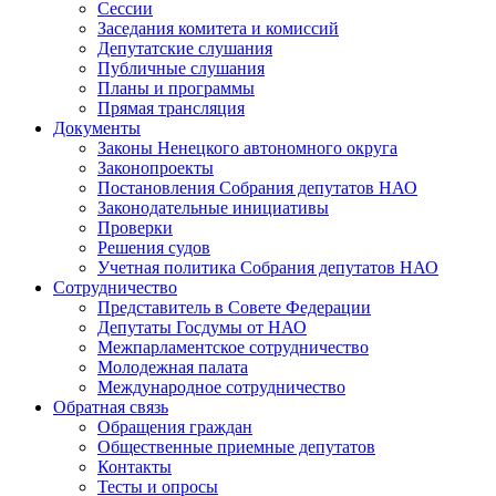
Сессии
Заседания комитета и комиссий
Депутатские слушания
Публичные слушания
Планы и программы
Прямая трансляция
Документы
Законы Ненецкого автономного округа
Законопроекты
Постановления Собрания депутатов НАО
Законодательные инициативы
Проверки
Решения судов
Учетная политика Собрания депутатов НАО
Сотрудничество
Представитель в Совете Федерации
Депутаты Госдумы от НАО
Межпарламентское сотрудничество
Молодежная палата
Международное сотрудничество
Обратная cвязь
Обращения граждан
Общественные приемные депутатов
Контакты
Тесты и опросы