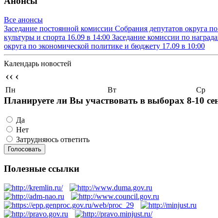
Анонсы
Все анонсы
Заседание постоянной комиссии Собрания депутатов округа п
культуры и спорта
16.09 в 14:00
Заседание комиссии по наград
округа по экономической политике и бюджету
17.09 в 10:00
Календарь новостей
‹‹
‹
Пн
Вт
Ср
Планируете ли Вы участвовать в выборах 8-10 се
Да
Нет
Затрудняюсь ответить
Полезные ссылки