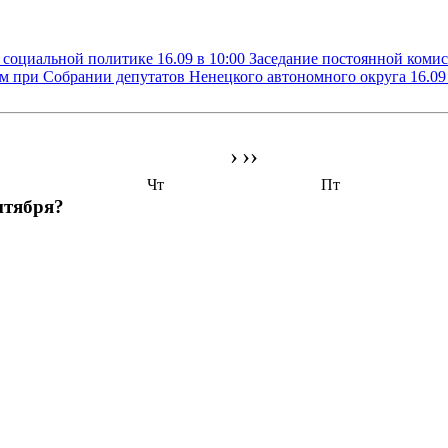
о социальной политике
16.09 в 10:00
Заседание постоянной комис
ам при Собрании депутатов Ненецкого автономного округа
16.09
›
››
Чт
Пт
нтября?