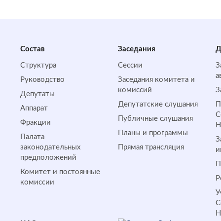
Состав
Заседания
Д
Структура
Сессии
З
а
Руководство
Заседания комитета и
комиссий
З
Депутаты
Депутатские слушания
П
Аппарат
С
Публичные слушания
Фракции
Планы и программы
Палата
З
законодательных
Прямая трансляция
и
предположений
П
Комитет и постоянные
Р
комиссии
У
С