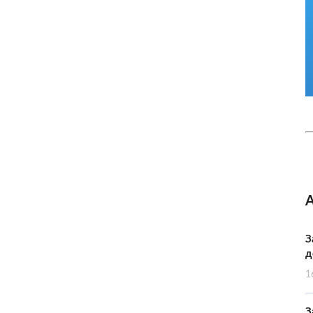
З
д
1
З