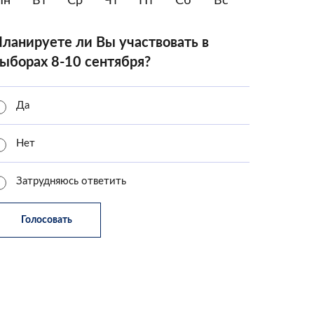
Пн
Вт
Ср
Чт
Пт
Сб
Вс
ланируете ли Вы участвовать в
ыборах 8-10 сентября?
Да
Нет
Затрудняюсь ответить