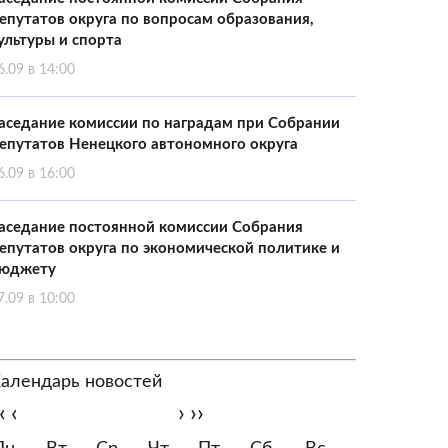
епутатов округа по вопросам образования,
ультуры и спорта
6.09 в 14:00
аседание комиссии по наградам при Собрании
епутатов Ненецкого автономного округа
6.09 в 16:00
аседание постоянной комиссии Собрания
епутатов округа по экономической политике и
юджету
7.09 в 10:00
алендарь новостей
‹
‹
›
››