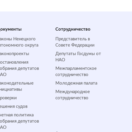
окументы
Сотрудничество
аконы Ненецкого
Представитель в
втономного округа
Совете Федерации
аконопроекты
Депутаты Госдумы от
НАО
остановления
обрания депутатов
Межпарламентское
НАО
сотрудничество
аконодательные
Молодежная палата
нициативы
Международное
роверки
сотрудничество
ешения судов
четная политика
обрания депутатов
НАО