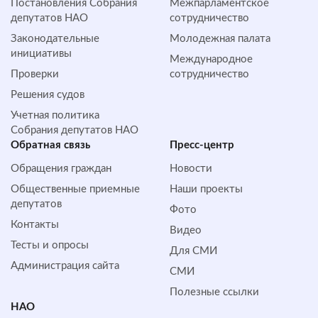
Постановления Собрания
Межпарламентское
депутатов НАО
сотрудничество
Законодательные
Молодежная палата
инициативы
Международное
Проверки
сотрудничество
Решения судов
Учетная политика
Собрания депутатов НАО
Обратная cвязь
Пресс-центр
Обращения граждан
Новости
Общественные приемные
Наши проекты
депутатов
Фото
Контакты
Видео
Тесты и опросы
Для СМИ
Администрация сайта
СМИ
Полезные ссылки
НАО