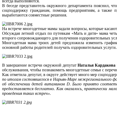
всегда выполняются.
В беседе представитель окружного департамента пояснил, чт
соцподдержку гражданам, помощь предприятиям, а также п
выработаются совместные решения.
На встрече многодетные мамы задали вопросы, которые касаютс
Обсуждая летний отдых по путевкам «Мать и дитя» мама четы
второго сопровождающего для получения оздоровительных усл
Многодетная мама троих детей предложила изменить график
основной работы родителей получать оздоровительных услуги.
В завершение встречи окружной депутат
Наталья Кардакова
обслуживания, чтобы познакомить многодетные семьи с перечн
Как отметила депутат, в округе действует много мер соцподд
по итогам состоявшегося в Нарьян-Маре межрегионального фор
об обеспечении детей витамином D. Было принято соответс
предоставляется бесплатно. Как оказалось, практически ма
проведения таких встреч».