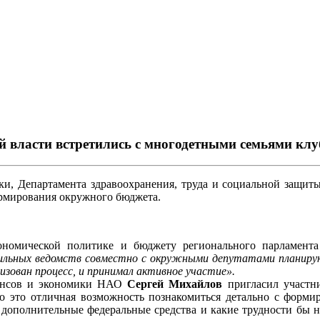
й власти встретились с многодетными семьями кл
и, Департамента здравоохранения, труда и социальной защиты 
ормирования окружного бюджета.
кономической политике и бюджету регионального парламент
фильных ведомств совместно с окружными депутатами планиру
зован процесс, и принимал активное участие».
нансов и экономики НАО
Сергей Михайлов
пригласил участни
то это отличная возможность познакомиться детально с форм
т дополнительные федеральные средства и какие трудности бы 