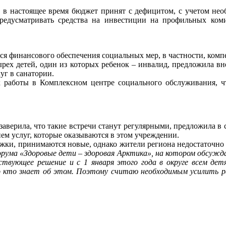
о в настоящее время бюджет принят с дефицитом, с учетом необ
редусматривать средства на инвестиции на профильных коми
я финансового обеспечения социальных мер, в частности, компе
рех детей, один из которых ребенок – инвалид, предложила вн
уг в санатории.
 работы в Комплексном центре социального обслуживания, ч
заверила, что такие встречи станут регулярными, предложила в
ем услуг, которые оказываются в этом учреждении.
ержки, принимаются новые, однако жители региона недостаточн
ума «Здоровые дети – здоровая Арктика», на котором обсуждали
твующее решение и с 1 января этого года в округе всем де
ло кто знает об этом. Поэтому считаю необходимым усилить 