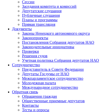
Сессии
Заседания комитета и комиссий
Депутатские слушания
Публичные слушания
Планы и программы
Прямая трансляция
Документы
Законы Ненецкого автономного округа
Законопроекты
Постановления Собрания депутатов НАО
Законодательные инициативы
Проверки
Решения судов
Учетная политика Собрания депутатов НАО
Сотрудничество
Представитель в Совете Федерации
Депутаты Госдумы от НАО
Межпарламентское сотрудничество
Молодежная палата
Международное сотрудничество
Обратная cвязь
Обращения граждан
Общественные приемные депутатов
Контакты
Тесты и опросы