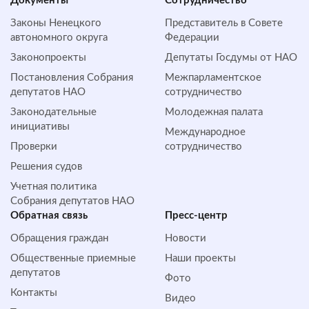
Документы
Сотрудничество
Законы Ненецкого
Представитель в Совете
автономного округа
Федерации
Законопроекты
Депутаты Госдумы от НАО
Постановления Собрания
Межпарламентское
депутатов НАО
сотрудничество
Законодательные
Молодежная палата
инициативы
Международное
Проверки
сотрудничество
Решения судов
Учетная политика
Собрания депутатов НАО
Обратная cвязь
Пресс-центр
Обращения граждан
Новости
Общественные приемные
Наши проекты
депутатов
Фото
Контакты
Видео