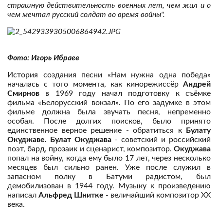
страшную действительность военных лет, чем жил и о
чем мечтал русский солдат во время войны".
Фото: Игорь Ибраев
История создания песни «Нам нужна одна победа»
началась с того момента, как кинорежиссёр
Андрей
Смирнов
в 1969 году начал подготовку к съёмке
фильма «Белорусский вокзал». По его задумке в этом
фильме должна была звучать песня, непременно
особая. После долгих поисков, было принято
единственное верное решение - обратиться к
Булату
Окуджаве. Булат Окуджава
- советский и российский
поэт, бард, прозаик и сценарист, композитор.
Окуджава
попал на войну, когда ему было 17 лет, через несколько
месяцев был сильно ранен. Уже после служил в
запасном полку в Батуми радистом, был
демобилизован в 1944 году. Музыку к произведению
написал
Альфред Шнитке
- величайший композитор XX
века.