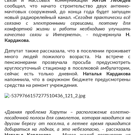
связи и массовых коммуникаций
Антон Лебедев
сообщил, что начато строительство двух антенно-
мачтовых сооружений, до конца года будет запущен
новый радиорелейный канал.
«Сегодня практически всё
связано с электронными сервисами, поэтому для
комфортной жизни и работы необходимо улучшать
качество связи и Интернета»,
- подчеркнула
Н.
Кардакова.
Депутат также рассказала, что в поселении проживает
много людей пожилого возраста. На встрече с
пенсионерами прозвучала просьба предусмотреть
круглосуточный стационар в поселковой амбулатории,
сейчас есть только дневной.
Наталья Кардакова
напомнила, что в окружном бюджете предусмотрены
средства на ремонт учреждения.
«Давняя проблема Харуты – расположение взлетно-
посадочной полосы для самолетов, которая находится на
другом берегу от поселка, в летнее время приходится
добираться на лодках, а это небезопасно, -
рассказала
Наталья Кардакова.
– Много жалоб поступает на