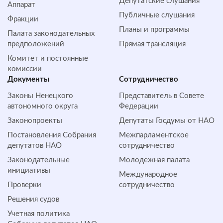
Депутатские слушания
Аппарат
Публичные слушания
Фракции
Планы и программы
Палата законодательных
предположений
Прямая трансляция
Комитет и постоянные
комиссии
Документы
Сотрудничество
Законы Ненецкого
Представитель в Совете
автономного округа
Федерации
Законопроекты
Депутаты Госдумы от НАО
Постановления Собрания
Межпарламентское
депутатов НАО
сотрудничество
Законодательные
Молодежная палата
инициативы
Международное
Проверки
сотрудничество
Решения судов
Учетная политика