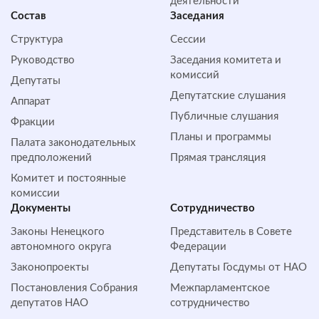
деятельности
Состав
Заседания
Структура
Сессии
Руководство
Заседания комитета и
комиссий
Депутаты
Депутатские слушания
Аппарат
Публичные слушания
Фракции
Планы и программы
Палата законодательных
предположений
Прямая трансляция
Комитет и постоянные
комиссии
Документы
Сотрудничество
Законы Ненецкого
Представитель в Совете
автономного округа
Федерации
Законопроекты
Депутаты Госдумы от НАО
Постановления Собрания
Межпарламентское
депутатов НАО
сотрудничество