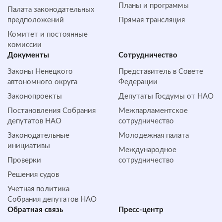
Планы и программы
Палата законодательных
предположений
Прямая трансляция
Комитет и постоянные
комиссии
Документы
Сотрудничество
Законы Ненецкого
Представитель в Совете
автономного округа
Федерации
Законопроекты
Депутаты Госдумы от НАО
Постановления Собрания
Межпарламентское
депутатов НАО
сотрудничество
Законодательные
Молодежная палата
инициативы
Международное
Проверки
сотрудничество
Решения судов
Учетная политика
Собрания депутатов НАО
Обратная cвязь
Пресс-центр