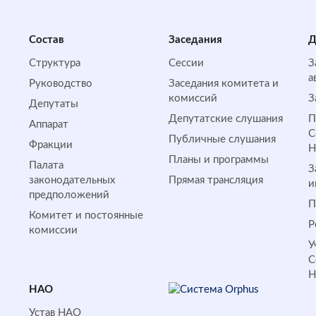
Состав
Заседания
Д
Структура
Сессии
З
а
Руководство
Заседания комитета и
комиссий
З
Депутаты
Депутатские слушания
П
Аппарат
С
Публичные слушания
Фракции
Планы и программы
Палата
З
законодательных
Прямая трансляция
и
предположений
П
Комитет и постоянные
Р
комиссии
У
С
НАО
Устав НАО