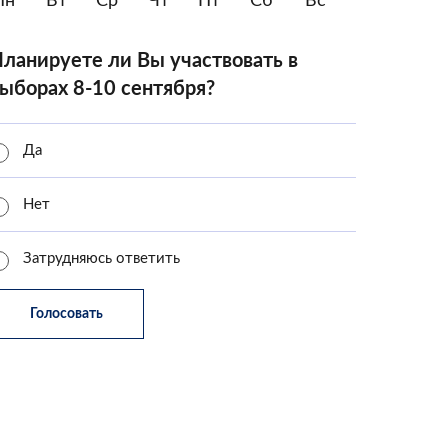
Пн
Вт
Ср
Чт
Пт
Сб
Вс
ланируете ли Вы участвовать в
ыборах 8-10 сентября?
Да
Нет
Затрудняюсь ответить