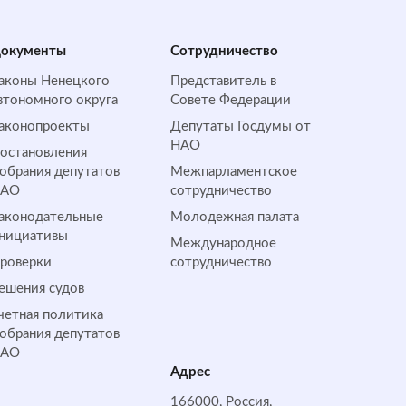
окументы
Сотрудничество
аконы Ненецкого
Представитель в
втономного округа
Совете Федерации
аконопроекты
Депутаты Госдумы от
НАО
остановления
обрания депутатов
Межпарламентское
НАО
сотрудничество
аконодательные
Молодежная палата
нициативы
Международное
роверки
сотрудничество
ешения судов
четная политика
обрания депутатов
НАО
Адрес
166000, Россия,