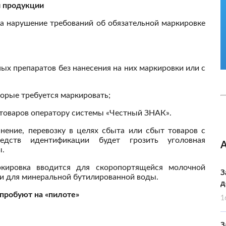
й продукции
за нарушение требований об обязательной маркировке
х препаратов без нанесения на них маркировки или с
орые требуется маркировать;
товаров оператору системы «Честный ЗНАК».
анение, перевозку в целях сбыта или сбыт товаров с
едств идентификации будет грозить уголовная
ы.
ркировка вводится для скоропортящейся молочной
З
) и для минеральной бутилированной воды.
д
пробуют на «пилоте»
1
З