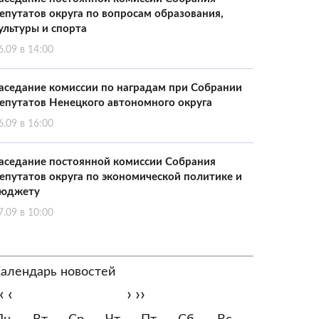
епутатов округа по вопросам образования,
ультуры и спорта
6.09 в 14:00
аседание комиссии по наградам при Собрании
епутатов Ненецкого автономного округа
6.09 в 16:00
аседание постоянной комиссии Собрания
епутатов округа по экономической политике и
юджету
7.09 в 10:00
алендарь новостей
‹
‹
›
››