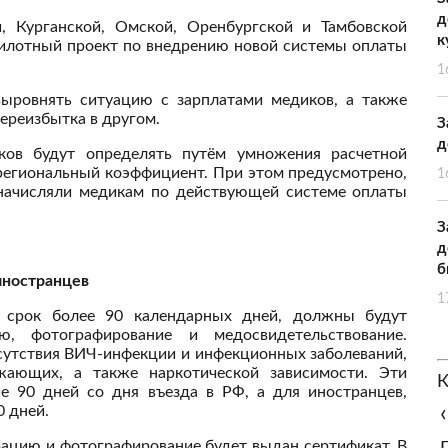
д
, Курганской, Омской, Оренбургской и Тамбовской
к
 пилотный проект по внедрению новой системы оплаты
1
выровнять ситуацию с зарплатами медиков, а также
ереизбытка в другом.
З
д
ков будут определять путём умножения расчетной
региональный коэффициент. При этом предусмотрено,
1
 начисляли медикам по действующей системе оплаты
З
д
б
иностранцев
1
 срок более 90 календарных дней, должны будут
ю, фотографирование и медосвидетельствование.
сутствия ВИЧ-инфекции и инфекционных заболеваний,
жающих, а также наркотической зависимости. Эти
К
 90 дней со дня въезда в РФ, а для иностранцев,
‹
0 дней.
ацию и фотографирование будет выдан сертификат. В