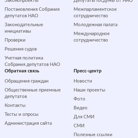
Законопроекты
Депутаты Госдумы от НАО
Постановления Собрания
Межпарламентское
депутатов НАО
сотрудничество
Законодательные
Молодежная палата
инициативы
Международное
Проверки
сотрудничество
Решения судов
Учетная политика
Собрания депутатов НАО
Обратная cвязь
Пресс-центр
Обращения граждан
Новости
Общественные приемные
Наши проекты
депутатов
Фото
Контакты
Видео
Тесты и опросы
Для СМИ
Администрация сайта
СМИ
Полезные ссылки