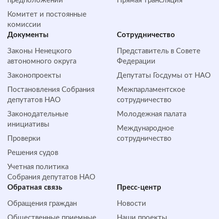
предположений
Прямая трансляция
Комитет и постоянные
комиссии
Документы
Сотрудничество
Законы Ненецкого
Представитель в Совете
автономного округа
Федерации
Законопроекты
Депутаты Госдумы от НАО
Постановления Собрания
Межпарламентское
депутатов НАО
сотрудничество
Законодательные
Молодежная палата
инициативы
Международное
Проверки
сотрудничество
Решения судов
Учетная политика
Собрания депутатов НАО
Обратная cвязь
Пресс-центр
Обращения граждан
Новости
Общественные приемные
Наши проекты