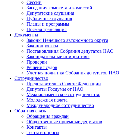
Сессии
Заседания комитета и комиссий
Депутатские слушания
Публичные слушания
Планы и программы
Прямая трансляция
Документы
Законы Ненецкого автономного округа
Законопроекты
Постановления Собрания депутатов НАО
Законодательные инициативы
Проверки
Решения судов
Учетная политика Собрания депутатов НАО
Сотрудничество
Представитель в Совете Федерации
Депутаты Госдумы от НАО
Межпарламентское сотрудничество
Молодежная палата
Международное сотрудничество
Обратная cвязь
Обращения граждан
Общественные приемные депутатов
Контакты
Тесты и опросы