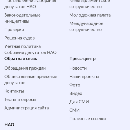
Постановления Собрания
Межпарламентское
депутатов НАО
сотрудничество
Законодательные
Молодежная палата
инициативы
Международное
Проверки
сотрудничество
Решения судов
Учетная политика
Собрания депутатов НАО
Обратная cвязь
Пресс-центр
Обращения граждан
Новости
Общественные приемные
Наши проекты
депутатов
Фото
Контакты
Видео
Тесты и опросы
Для СМИ
Администрация сайта
СМИ
Полезные ссылки
НАО