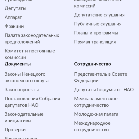
комиссий
Депутаты
Депутатские слушания
Аппарат
Публичные слушания
Фракции
Планы и программы
Палата законодательных
предположений
Прямая трансляция
Комитет и постоянные
комиссии
Документы
Сотрудничество
Законы Ненецкого
Представитель в Совете
автономного округа
Федерации
Законопроекты
Депутаты Госдумы от НАО
Постановления Собрания
Межпарламентское
депутатов НАО
сотрудничество
Законодательные
Молодежная палата
инициативы
Международное
Проверки
сотрудничество
Решения судов