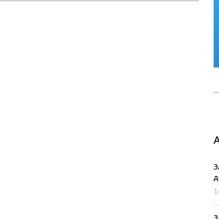
З
д
1
З