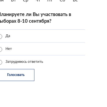
Пн
Вт
Ср
Чт
Пт
Сб
Вс
ланируете ли Вы участвовать в
ыборах 8-10 сентября?
Да
Нет
Затрудняюсь ответить