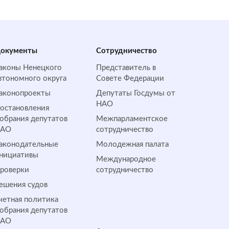
окументы
Сотрудничество
аконы Ненецкого
Представитель в
втономного округа
Совете Федерации
аконопроекты
Депутаты Госдумы от
НАО
остановления
обрания депутатов
Межпарламентское
НАО
сотрудничество
аконодательные
Молодежная палата
нициативы
Международное
роверки
сотрудничество
ешения судов
четная политика
обрания депутатов
НАО