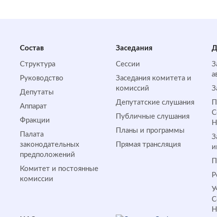
Состав
Заседания
Д
Структура
Сессии
З
а
Руководство
Заседания комитета и
комиссий
З
Депутаты
Депутатские слушания
П
Аппарат
С
Публичные слушания
Фракции
Планы и программы
Палата
З
законодательных
Прямая трансляция
и
предположений
П
Комитет и постоянные
Р
комиссии
У
С