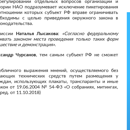
егулировании отдельных вопросов организации и
тории НАО подразумевает исключение пикетирования
отношении которых субъект РФ вправе ограничивать
обходимы с целью приведения окружного закона в
конодательства.
омиссии
Наталья Лысакова
:
«Согласно федеральному
чивать законом места проведения только таких форм
 шествие и демонстрация»
.
сандр Чурсанов
, тем самым субъект РФ не сможет
убличного выражения мнений, осуществляемого без
вающих технических средств путем размещения у
аждан, использующих плакаты, транспаранты и иные
акон от 19.06.2004 № 54-ФЗ «О собраниях, митингах,
ред. от 11.10.2018)