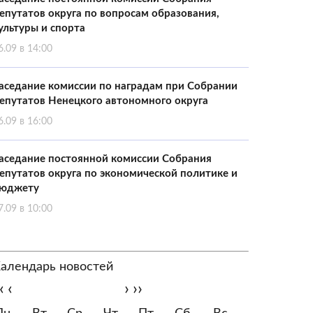
епутатов округа по вопросам образования,
ультуры и спорта
6.09 в 14:00
аседание комиссии по наградам при Собрании
епутатов Ненецкого автономного округа
6.09 в 16:00
аседание постоянной комиссии Собрания
епутатов округа по экономической политике и
юджету
7.09 в 10:00
алендарь новостей
‹
‹
›
››