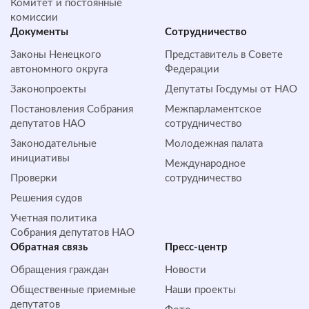
Комитет и постоянные
комиссии
Документы
Сотрудничество
Законы Ненецкого
Представитель в Совете
автономного округа
Федерации
Законопроекты
Депутаты Госдумы от НАО
Постановления Собрания
Межпарламентское
депутатов НАО
сотрудничество
Законодательные
Молодежная палата
инициативы
Международное
Проверки
сотрудничество
Решения судов
Учетная политика
Собрания депутатов НАО
Обратная cвязь
Пресс-центр
Обращения граждан
Новости
Общественные приемные
Наши проекты
депутатов