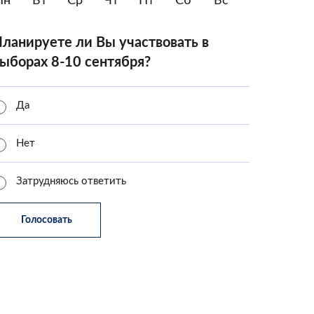
Пн
Вт
Ср
Чт
Пт
Сб
Вс
ланируете ли Вы участвовать в
ыборах 8-10 сентября?
Да
Нет
Затрудняюсь ответить