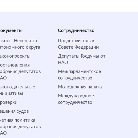
окументы
Сотрудничество
аконы Ненецкого
Представитель в
втономного округа
Совете Федерации
аконопроекты
Депутаты Госдумы от
НАО
остановления
обрания депутатов
Межпарламентское
НАО
сотрудничество
аконодательные
Молодежная палата
нициативы
Международное
роверки
сотрудничество
ешения судов
четная политика
обрания депутатов
НАО