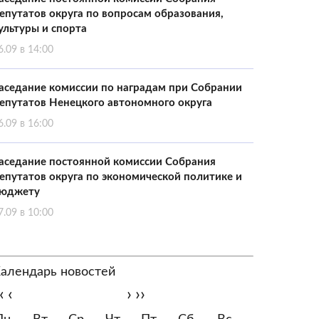
епутатов округа по вопросам образования,
ультуры и спорта
6.09 в 14:00
аседание комиссии по наградам при Собрании
епутатов Ненецкого автономного округа
6.09 в 16:00
аседание постоянной комиссии Собрания
епутатов округа по экономической политике и
юджету
7.09 в 10:00
алендарь новостей
‹
‹
›
››