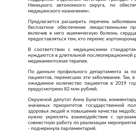
Ненецкого автономного округа, по обесп
медицинского назначения».
Предлагается расширить перечень заболеван
бесплатное обеспечение лекарственными пр
включив в него ишемическую болезнь сердца
предоставляться тем, кто перенес аортокорона
В соответствии с медицинскими стандарта
нуждаются в длительной послеоперационной р
медикаментозная терапия.
По данным профильного департамента за пос
пациентов, перенесших эти заболевание. Так, в
ожидаемое количество пациентов в 2019 го
предусмотрено 82 млн рублей.
Окружной депутат Анна Булатова, комментируя
значимых приоритетов государственной по
здоровья людей и повышение качества медобсл
нужно укреплять взаимодействие с органа
совместную работу по реализации мероприятий
- подчеркнула парламентарий.