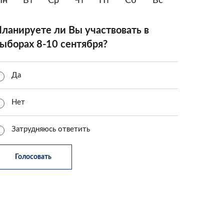
Пн
Вт
Ср
Чт
Пт
Сб
Вс
ланируете ли Вы участвовать в
ыборах 8-10 сентября?
Да
Нет
Затрудняюсь ответить