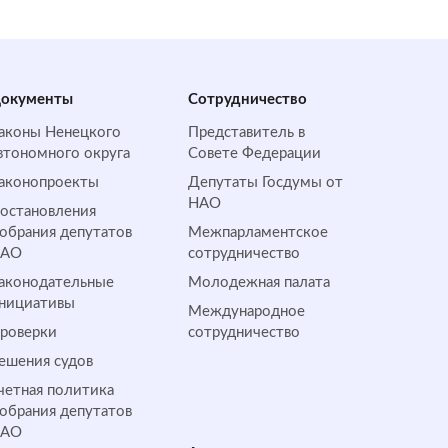
окументы
Сотрудничество
аконы Ненецкого
Представитель в
втономного округа
Совете Федерации
аконопроекты
Депутаты Госдумы от
НАО
остановления
обрания депутатов
Межпарламентское
НАО
сотрудничество
аконодательные
Молодежная палата
нициативы
Международное
роверки
сотрудничество
ешения судов
четная политика
обрания депутатов
НАО