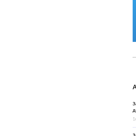
З
д
1
З