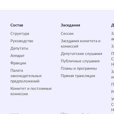
Состав
Заседания
Д
Структура
Сессии
З
а
Руководство
Заседания комитета и
комиссий
З
Депутаты
Депутатские слушания
П
Аппарат
С
Публичные слушания
Фракции
Планы и программы
Палата
З
законодательных
Прямая трансляция
и
предположений
П
Комитет и постоянные
Р
комиссии
У
С