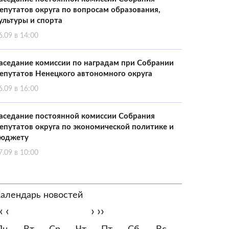
епутатов округа по вопросам образования,
ультуры и спорта
6.09 в 14:00
аседание комиссии по наградам при Собрании
епутатов Ненецкого автономного округа
6.09 в 16:00
аседание постоянной комиссии Собрания
епутатов округа по экономической политике и
юджету
7.09 в 10:00
алендарь новостей
‹
‹
›
››