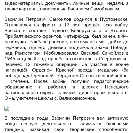
видеоматериалы, документы, личные вещи, медали, а
также картины, написанные Василием Самойловым.
Василий Петрович Самойлов родился в Пустозерске.
Отправился на фронт в 17 лет, прошёл всю войну.
Воевал в составе Первого Белорусского и Второго
Прибалтийского фронтов. Четырежды был ранен, в 44-
м получил тяжёлое ранение, поэтому не смог дойти до
Германии, где его дивизия поднимала знамя Победы
над Рейхстагом. Мобилизовался Василий Самойлов в
1945 и целый год провёл в госпитале в Свердловске,
перенёс 12 тяжёлых операций. За участие в войне
награждён Орденом Красной звезды, медалью «За
победу над Германией», Орденом Отечественной войны
I степени. После войны получил педагогическое
образование и работал в школах Ненецкого
национального округа: завучем, директором школы с.
Ома, учителем школы с. Великовисочное.
В последние годы Василий Петрович вел активную
общественную деятельность, занимался бальными
танцами, развивал свои творческие способности,