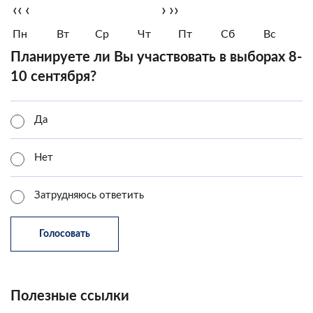
‹‹
‹
›
››
Пн
Вт
Ср
Чт
Пт
Сб
Вс
Планируете ли Вы участвовать в выборах 8-
10 сентября?
Да
Нет
Затрудняюсь ответить
Полезные ссылки