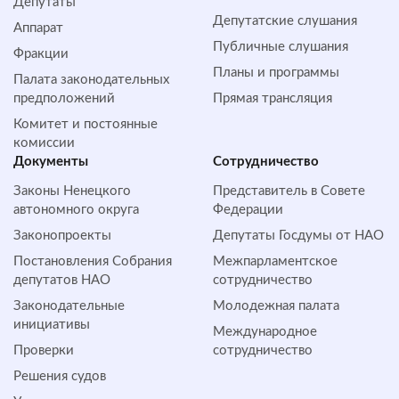
Депутаты
Депутатские слушания
Аппарат
Публичные слушания
Фракции
Планы и программы
Палата законодательных
предположений
Прямая трансляция
Комитет и постоянные
комиссии
Документы
Сотрудничество
Законы Ненецкого
Представитель в Совете
автономного округа
Федерации
Законопроекты
Депутаты Госдумы от НАО
Постановления Собрания
Межпарламентское
депутатов НАО
сотрудничество
Законодательные
Молодежная палата
инициативы
Международное
Проверки
сотрудничество
Решения судов