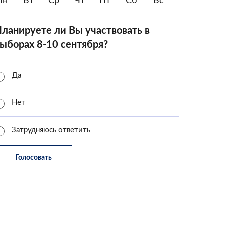
Пн
Вт
Ср
Чт
Пт
Сб
Вс
ланируете ли Вы участвовать в
ыборах 8-10 сентября?
Да
Нет
Затрудняюсь ответить