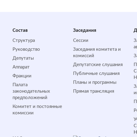
Состав
Заседания
Д
Структура
Сессии
З
а
Руководство
Заседания комитета и
комиссий
З
Депутаты
Депутатские слушания
П
Аппарат
С
Публичные слушания
Фракции
Планы и программы
Палата
З
законодательных
Прямая трансляция
и
предположений
П
Комитет и постоянные
Р
комиссии
У
С