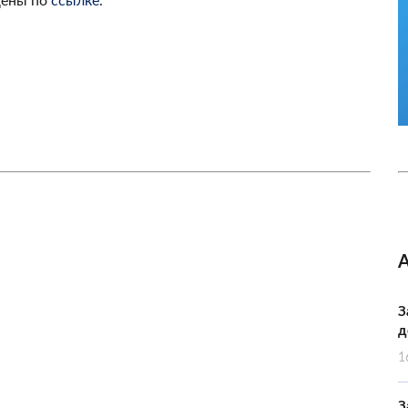
щены по
ссылке
.
З
д
1
З