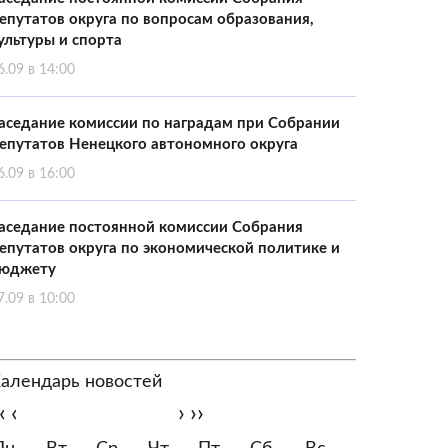
епутатов округа по вопросам образования,
ультуры и спорта
6.09 в 14:00
аседание комиссии по наградам при Собрании
епутатов Ненецкого автономного округа
6.09 в 16:00
аседание постоянной комиссии Собрания
епутатов округа по экономической политике и
юджету
7.09 в 10:00
алендарь новостей
‹
‹
›
››