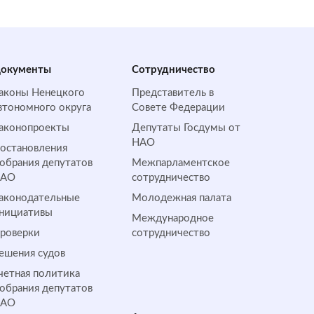
окументы
Сотрудничество
аконы Ненецкого
Представитель в
втономного округа
Совете Федерации
аконопроекты
Депутаты Госдумы от
НАО
остановления
обрания депутатов
Межпарламентское
НАО
сотрудничество
аконодательные
Молодежная палата
нициативы
Международное
роверки
сотрудничество
ешения судов
четная политика
обрания депутатов
НАО