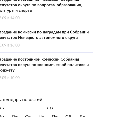
епутатов округа по вопросам образования,
ультуры и спорта
6.09 в 14:00
аседание комиссии по наградам при Собрании
епутатов Ненецкого автономного округа
6.09 в 16:00
аседание постоянной комиссии Собрания
епутатов округа по экономической политике и
юджету
7.09 в 10:00
алендарь новостей
‹
‹
›
››