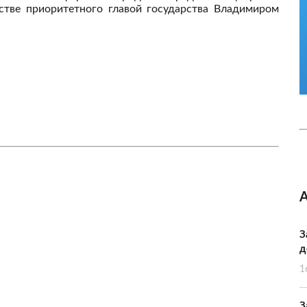
естве приоритетного главой государства Владимиром
З
д
1
З