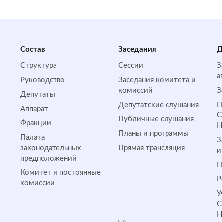
Состав
Заседания
Д
Структура
Сессии
З
а
Руководство
Заседания комитета и
комиссий
З
Депутаты
Депутатские слушания
П
Аппарат
С
Публичные слушания
Фракции
Планы и программы
Палата
З
законодательных
Прямая трансляция
и
предположений
П
Комитет и постоянные
Р
комиссии
У
С