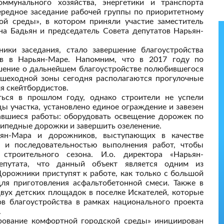
ммунального хозяйства, энергетики и транспорта
ередное заседание рабочей группы по приоритетному
й среды», в котором приняли участие заместитель
на Бадьян и председатель Совета депутатов Нарьян-
ики заседания, стало завершение благоустройства
в в Нарьян-Маре. Напомним, что в 2017 году по
шение о дальнейшем благоустройстве полюбившегося
ешеходной зоны сегодня располагаются прогулочные
я скейтбордистов.
ься в прошлом году, однако строители не успели
ы участка, установлено единое ограждение и завезен
тавшиеся работы: оборудовать освещение дорожек по
сипедные дорожки и завершить озеленение.
ьян-Мара и дорожников, выступающих в качестве
и и последовательностью выполнения работ, чтобы
строительного сезона. И.о. директора «Нарьян-
епутата, что данный объект является одним из
Дорожники приступят к работе, как только с большой
ля приготовления асфальтобетонной смеси. Также в
двух детских площадок в поселке Искателей, которые
в благоустройства в рамках национального проекта
.
ование комфортной городской среды» инициирован