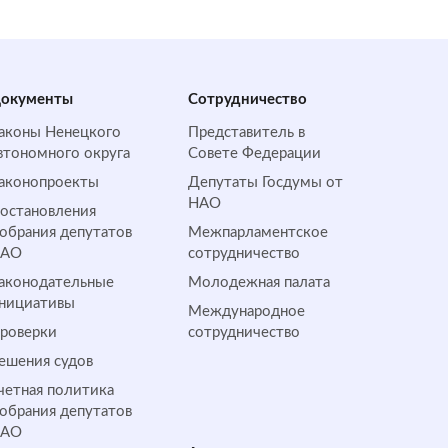
окументы
Сотрудничество
аконы Ненецкого
Представитель в
втономного округа
Совете Федерации
аконопроекты
Депутаты Госдумы от
НАО
остановления
обрания депутатов
Межпарламентское
НАО
сотрудничество
аконодательные
Молодежная палата
нициативы
Международное
роверки
сотрудничество
ешения судов
четная политика
обрания депутатов
НАО