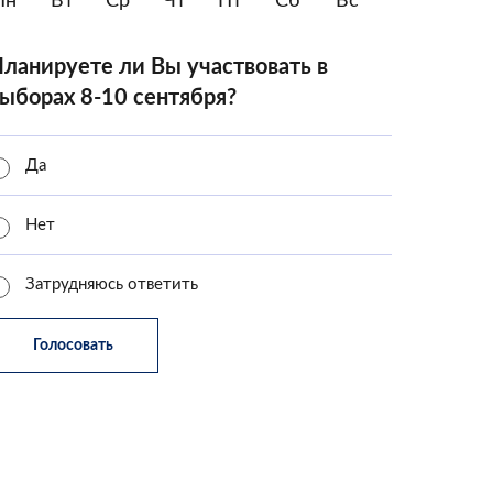
Пн
Вт
Ср
Чт
Пт
Сб
Вс
ланируете ли Вы участвовать в
ыборах 8-10 сентября?
Да
Нет
Затрудняюсь ответить