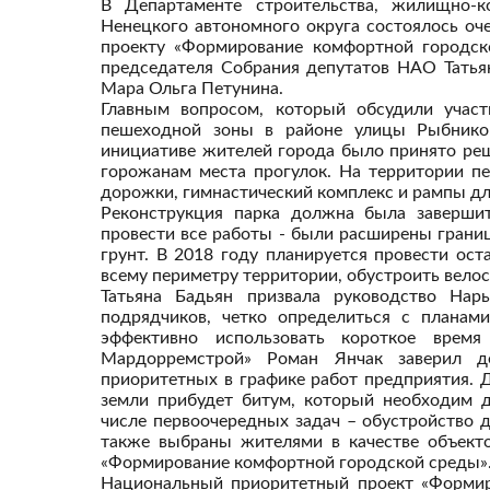
В Департаменте строительства, жилищно-ко
Ненецкого автономного округа состоялось оч
проекту «Формирование комфортной городско
председателя Собрания депутатов НАО Татья
Мара Ольга Петунина.
Главным вопросом, который обсудили участн
пешеходной зоны в районе улицы Рыбнико
инициативе жителей города было принято ре
горожанам места прогулок. На территории п
дорожки, гимнастический комплекс и рампы дл
Реконструкция парка должна была завершит
провести все работы - были расширены границ
грунт. В 2018 году планируется провести ос
всему периметру территории, обустроить вело
Татьяна Бадьян призвала руководство Нар
подрядчиков, четко определиться с планам
эффективно использовать короткое время 
Мардорремстрой» Роман Янчак заверил д
приоритетных в графике работ предприятия. 
земли прибудет битум, который необходим д
числе первоочередных задач – обустройство 
также выбраны жителями в качестве объекто
«Формирование комфортной городской среды»
Национальный приоритетный проект «Формир