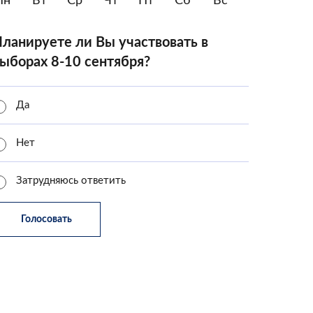
Пн
Вт
Ср
Чт
Пт
Сб
Вс
ланируете ли Вы участвовать в
ыборах 8-10 сентября?
Да
Нет
Затрудняюсь ответить