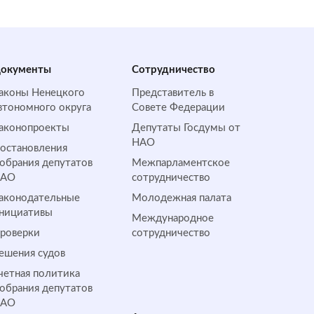
окументы
Сотрудничество
аконы Ненецкого
Представитель в
втономного округа
Совете Федерации
аконопроекты
Депутаты Госдумы от
НАО
остановления
обрания депутатов
Межпарламентское
НАО
сотрудничество
аконодательные
Молодежная палата
нициативы
Международное
роверки
сотрудничество
ешения судов
четная политика
обрания депутатов
НАО