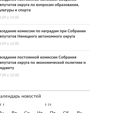
епутатов округа по вопросам образования,
ультуры и спорта
6.09 в 14:00
аседание комиссии по наградам при Собрании
епутатов Ненецкого автономного округа
6.09 в 16:00
аседание постоянной комиссии Собрания
епутатов округа по экономической политике и
юджету
7.09 в 10:00
алендарь новостей
‹
‹
›
››