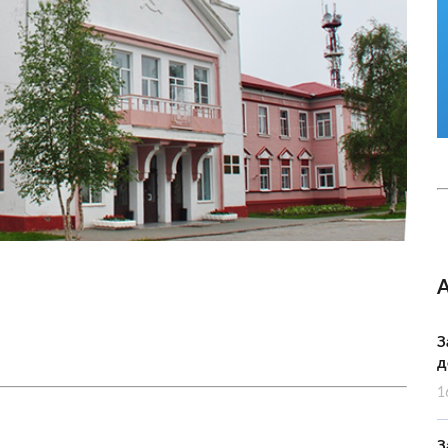
З
д
1
З