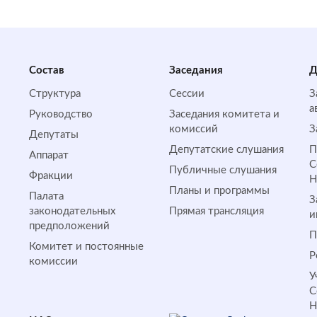
Состав
Заседания
Д
Структура
Сессии
З
а
Руководство
Заседания комитета и
комиссий
З
Депутаты
Депутатские слушания
П
Аппарат
С
Публичные слушания
Фракции
Планы и программы
Палата
З
законодательных
Прямая трансляция
и
предположений
П
Комитет и постоянные
Р
комиссии
У
С