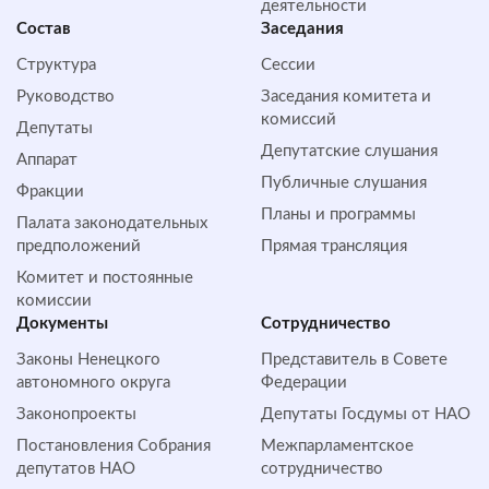
деятельности
Состав
Заседания
Структура
Сессии
Руководство
Заседания комитета и
комиссий
Депутаты
Депутатские слушания
Аппарат
Публичные слушания
Фракции
Планы и программы
Палата законодательных
предположений
Прямая трансляция
Комитет и постоянные
комиссии
Документы
Сотрудничество
Законы Ненецкого
Представитель в Совете
автономного округа
Федерации
Законопроекты
Депутаты Госдумы от НАО
Постановления Собрания
Межпарламентское
депутатов НАО
сотрудничество