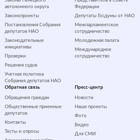
Законы Ненецкого
Представитель в Совете
автономного округа
Федерации
Законопроекты
Депутаты Госдумы от НАО
Постановления Собрания
Межпарламентское
депутатов НАО
сотрудничество
Законодательные
Молодежная палата
инициативы
Международное
Проверки
сотрудничество
Решения судов
Учетная политика
Собрания депутатов НАО
Обратная cвязь
Пресс-центр
Обращения граждан
Новости
Общественные приемные
Наши проекты
депутатов
Фото
Контакты
Видео
Тесты и опросы
Для СМИ