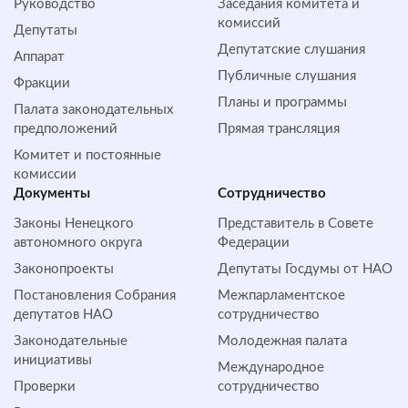
Руководство
Заседания комитета и
комиссий
Депутаты
Депутатские слушания
Аппарат
Публичные слушания
Фракции
Планы и программы
Палата законодательных
предположений
Прямая трансляция
Комитет и постоянные
комиссии
Документы
Сотрудничество
Законы Ненецкого
Представитель в Совете
автономного округа
Федерации
Законопроекты
Депутаты Госдумы от НАО
Постановления Собрания
Межпарламентское
депутатов НАО
сотрудничество
Законодательные
Молодежная палата
инициативы
Международное
Проверки
сотрудничество