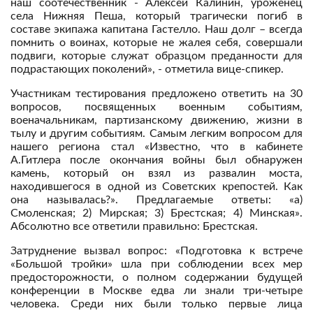
наш соотечественник - Алексей Калинин, уроженец
села Нижняя Пеша, который трагически погиб в
составе экипажа капитана Гастелло. Наш долг – всегда
помнить о воинах, которые не жалея себя, совершали
подвиги, которые служат образцом преданности для
подрастающих поколений», - отметила вице-спикер.
Участникам тестирования предложено ответить на 30
вопросов, посвященных военным событиям,
военачальникам, партизанскому движению, жизни в
тылу и другим событиям. Самым легким вопросом для
нашего региона стал «Известно, что в кабинете
А.Гитлера после окончания войны был обнаружен
камень, который он взял из развалин моста,
находившегося в одной из Советских крепостей. Как
она называлась?». Предлагаемые ответы: «а)
Смоленская; 2) Мирская; 3) Брестская; 4) Минская».
Абсолютно все ответили правильно: Брестская.
Затруднение вызвал вопрос: «Подготовка к встрече
«Большой тройки» шла при соблюдении всех мер
предосторожности, о полном содержании будущей
конференции в Москве едва ли знали три-четыре
человека. Среди них были только первые лица