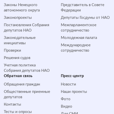
Законы Ненецкого
Представитель в Совете
автономного округа
Федерации
Законопроекты
Депутаты Госдумы от НАО
Постановления Собрания
Межпарламентское
депутатов НАО
сотрудничество
Законодательные
Молодежная палата
инициативы
Международное
Проверки
сотрудничество
Решения судов
Учетная политика
Собрания депутатов НАО
Обратная cвязь
Пресс-центр
Обращения граждан
Новости
Общественные приемные
Наши проекты
депутатов
Фото
Контакты
Видео
Тесты и опросы
Для СМИ