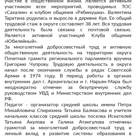
участие в общественной жизни. Является активным
участником всех мероприятий, проводимых ТОС
«Сахалин» и клубом общения «Рябинушка». Валентина
Таратина родилась и выросла в деревне Куя. Ее общий
трудовой стаж в округе составляет 38 лет. Вся трудовая
деятельность была связана с почтовой связью.
Является активной участницей Клуба общения
«Юбилейный».
За многолетний добросовестный труд и активную
общественную деятельность на территории округа
Почетная грамота регионального парламента вручена
Григорию Чупрову. Трудовую деятельность в округе
начал после окончания службы в рядах Советской
Армии в 1974 году. В период работы в органах
внутренних дел г. Архангельска и г. Нарьян-Мара был
неоднократно отмечен за безупречную службу
руководством УВД и Министерством внутренних дел
РФ.
Педагог - организатор средней школы имени Петра
Михайловича Спирихина Татьяна Балмасова и учителя
начальних классов средней школы поселка Искателей
Татьяна Акулова и Галина Атангулова отмечены
грамотой за многолетний добросовестный труд и
личный вклад в развитие системы образования в