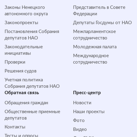
Законы Ненецкого
Представитель в Совете
автономного округа
Федерации
Законопроекты
Депутаты Госдумы от НАО
Постановления Собрания
Межпарламентское
депутатов НАО
сотрудничество
Законодательные
Молодежная палата
инициативы
Международное
Проверки
сотрудничество
Решения судов
Учетная политика
Собрания депутатов НАО
Обратная cвязь
Пресс-центр
Обращения граждан
Новости
Общественные приемные
Наши проекты
депутатов
Фото
Контакты
Видео
Тесты и опросы