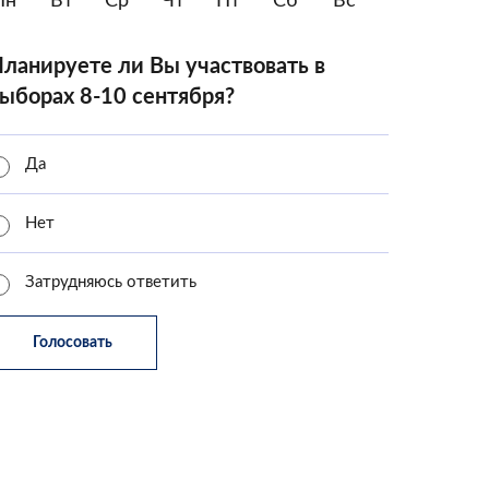
Пн
Вт
Ср
Чт
Пт
Сб
Вс
ланируете ли Вы участвовать в
ыборах 8-10 сентября?
Да
Нет
Затрудняюсь ответить