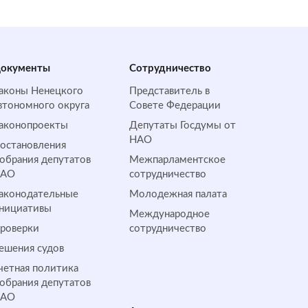
окументы
Сотрудничество
аконы Ненецкого
Представитель в
втономного округа
Совете Федерации
аконопроекты
Депутаты Госдумы от
НАО
остановления
обрания депутатов
Межпарламентское
НАО
сотрудничество
аконодательные
Молодежная палата
нициативы
Международное
роверки
сотрудничество
ешения судов
четная политика
обрания депутатов
НАО