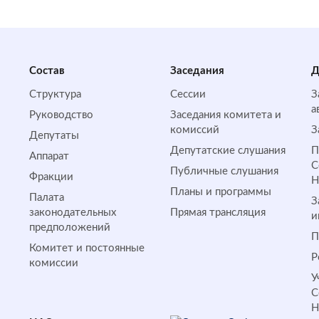
Состав
Заседания
Д
Структура
Сессии
З
а
Руководство
Заседания комитета и
комиссий
З
Депутаты
Депутатские слушания
П
Аппарат
С
Публичные слушания
Фракции
Планы и программы
Палата
З
законодательных
Прямая трансляция
и
предположений
П
Комитет и постоянные
Р
комиссии
У
С