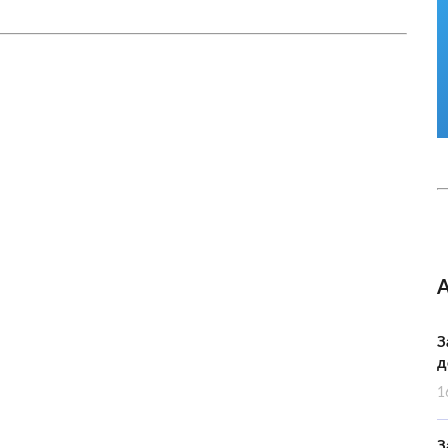
З
д
1
З