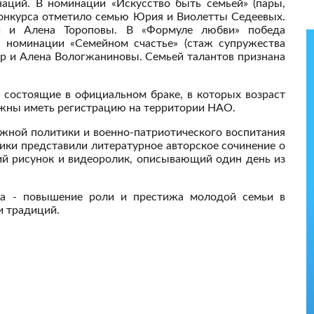
ций. В номинации «Искусство быть семьей» (пары,
 конкурса отметило семью Юрия и Виолетты Седеевых.
й и Алена Тороповы. В «Формуле любви» победа
 номинации «Семейном счастье» (стаж супружества
др и Алена Вологжаниновы. Семьей талантов признана
, состоящие в официальном браке, в которых возраст
лжны иметь регистрацию на территории НАО.
жной политики и военно-патриотического воспитания
ики представили литературное авторское сочинение о
кий рисунок и видеоролик, описывающий один день из
са - повышение роли и престижа молодой семьи в
и традиций.