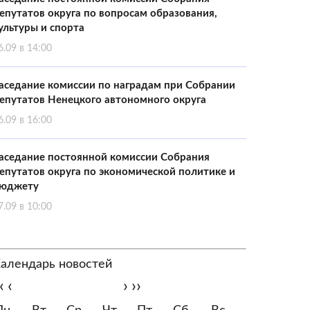
епутатов округа по вопросам образования,
ультуры и спорта
6.09 в 14:00
аседание комиссии по наградам при Собрании
епутатов Ненецкого автономного округа
6.09 в 16:00
аседание постоянной комиссии Собрания
епутатов округа по экономической политике и
юджету
7.09 в 10:00
алендарь новостей
‹
‹
›
››