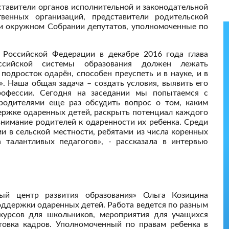
дставители органов исполнительной и законодательной
венных организаций, представители родительской
и окружном Собрании депутатов, уполномоченные по
Российской Федерации в декабре 2016 года глава
ссийской системы образования должен лежать
одросток одарён, способен преуспеть и в науке, и в
и». Наша общая задача – создать условия, выявить его
рофессии. Сегодня на заседании мы попытаемся с
родителями еще раз обсудить вопрос о том, каким
ержке одаренных детей, раскрыть потенциал каждого
 внимание родителей к одаренности их ребенка. Среди
и в сельской местности, ребятами из числа коренных
талантливых педагогов», - рассказала в интервью
й центр развития образования» Ольга Козицина
поддержки одаренных детей. Работа ведется по разным
курсов для школьников, мероприятия для учащихся
товка кадров. Уполномоченный по правам ребенка в