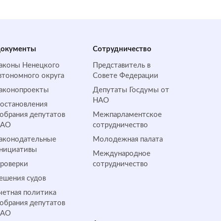
окументы
Сотрудничество
аконы Ненецкого
Представитель в
втономного округа
Совете Федерации
аконопроекты
Депутаты Госдумы от
НАО
остановления
обрания депутатов
Межпарламентское
НАО
сотрудничество
аконодательные
Молодежная палата
нициативы
Международное
роверки
сотрудничество
ешения судов
четная политика
обрания депутатов
НАО