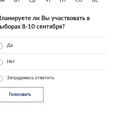
Пн
Вт
Ср
Чт
Пт
Сб
Вс
ланируете ли Вы участвовать в
ыборах 8-10 сентября?
Да
Нет
Затрудняюсь ответить