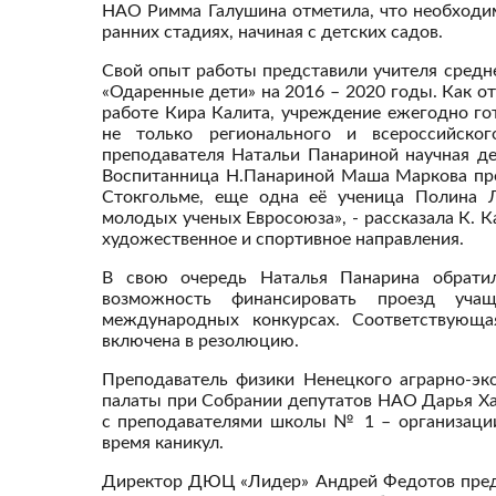
НАО Римма Галушина отметила, что необходи
ранних стадиях, начиная с детских садов.
Свой опыт работы представили учителя средн
«Одаренные дети» на 2016 – 2020 годы. Как 
работе Кира Калита, учреждение ежегодно го
не только регионального и всероссийско
преподавателя Натальи Панариной научная д
Воспитанница Н.Панариной Маша Маркова пре
Стокгольме, еще одна её ученица Полина Л
молодых ученых Евросоюза», - рассказала К. К
художественное и спортивное направления.
В свою очередь Наталья Панарина обратил
возможность финансировать проезд уча
международных конкурсах. Соответствующа
включена в резолюцию.
Преподаватель физики Ненецкого аграрно-эк
палаты при Собрании депутатов НАО Дарья Ха
с преподавателями школы № 1 – организации
время каникул.
Директор ДЮЦ «Лидер» Андрей Федотов предс