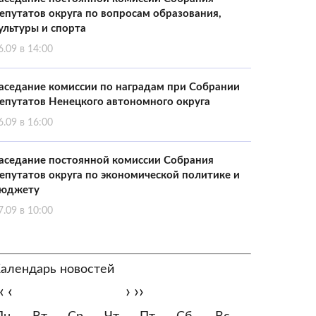
епутатов округа по вопросам образования,
ультуры и спорта
6.09 в 14:00
аседание комиссии по наградам при Собрании
епутатов Ненецкого автономного округа
6.09 в 16:00
аседание постоянной комиссии Собрания
епутатов округа по экономической политике и
юджету
7.09 в 10:00
алендарь новостей
‹
‹
›
››