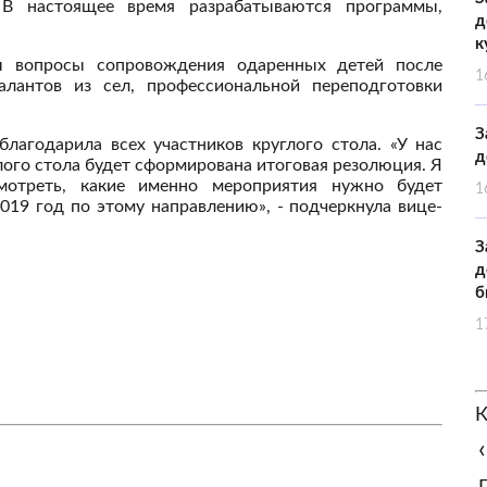
 В настоящее время разрабатываются программы,
д
к
ы вопросы сопровождения одаренных детей после
1
алантов из сел, профессиональной переподготовки
З
благодарила всех участников круглого стола. «У нас
д
лого стола будет сформирована итоговая резолюция. Я
мотреть, какие именно мероприятия нужно будет
1
19 год по этому направлению», - подчеркнула вице-
З
д
б
1
К
‹