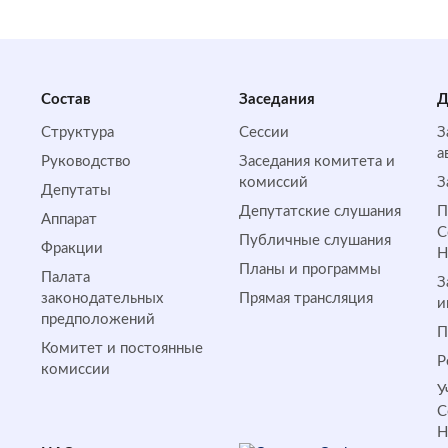
Состав
Заседания
Д
Структура
Сессии
З
а
Руководство
Заседания комитета и
комиссий
З
Депутаты
Депутатские слушания
П
Аппарат
С
Публичные слушания
Фракции
Планы и программы
Палата
З
законодательных
Прямая трансляция
и
предположений
П
Комитет и постоянные
Р
комиссии
У
С