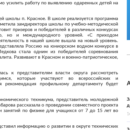
мо усилить работу по выявлению одаренных детей на
ей школы п. Красное. В школе реализуется программа
отметила замдиректора школы по учебно-методической
товит призеров и победителей в различных конкурсах
го, но и международного уровней. «С приходом
еятельность в нашей школе вышла на новый уровень.
дставляла Россию на юниорском водном конкурсе в
едкова стала одним из победителей соревнования
алита. Развивают в Красном и военно-патриотическое,
ась к представителям власти округа рассмотреть
щимся, которые участвуют во всероссийских и
я рекомендация профильному департаменту будет
ономического техникума, представитель молодежной
З
барова рассказала о проведении совместного проекта
д
 занятий по физике для учащихся от 7 до 15 лет во
1
тавил информацию о развитии в округе технических
З