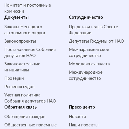
Комитет и постоянные
комиссии
Документы
Сотрудничество
Законы Ненецкого
Представитель в Совете
автономного округа
Федерации
Законопроекты
Депутаты Госдумы от НАО
Постановления Собрания
Межпарламентское
депутатов НАО
сотрудничество
Законодательные
Молодежная палата
инициативы
Международное
Проверки
сотрудничество
Решения судов
Учетная политика
Собрания депутатов НАО
Обратная cвязь
Пресс-центр
Обращения граждан
Новости
Общественные приемные
Наши проекты