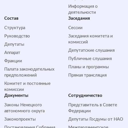
Информация о
деятельности
Состав
Заседания
Структура
Сессии
Руководство
Заседания комитета и
комиссий
Депутаты
Депутатские слушания
Аппарат
Публичные слушания
Фракции
Планы и программы
Палата законодательных
предположений
Прямая трансляция
Комитет и постоянные
комиссии
Документы
Сотрудничество
Законы Ненецкого
Представитель в Совете
автономного округа
Федерации
Законопроекты
Депутаты Госдумы от НАО
Постановления Собрания
Межпарламентское