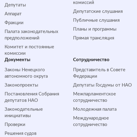
комиссий
Депутаты
Депутатские слушания
Аппарат
Публичные слушания
Фракции
Планы и программы
Палата законодательных
предположений
Прямая трансляция
Комитет и постоянные
комиссии
Документы
Сотрудничество
Законы Ненецкого
Представитель в Совете
автономного округа
Федерации
Законопроекты
Депутаты Госдумы от НАО
Постановления Собрания
Межпарламентское
депутатов НАО
сотрудничество
Законодательные
Молодежная палата
инициативы
Международное
Проверки
сотрудничество
Решения судов