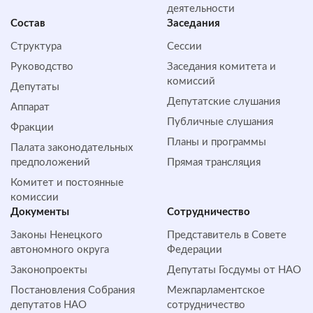
деятельности
Состав
Заседания
Структура
Сессии
Руководство
Заседания комитета и
комиссий
Депутаты
Депутатские слушания
Аппарат
Публичные слушания
Фракции
Планы и программы
Палата законодательных
предположений
Прямая трансляция
Комитет и постоянные
комиссии
Документы
Сотрудничество
Законы Ненецкого
Представитель в Совете
автономного округа
Федерации
Законопроекты
Депутаты Госдумы от НАО
Постановления Собрания
Межпарламентское
депутатов НАО
сотрудничество