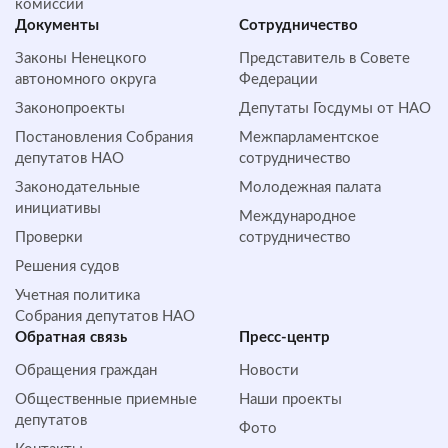
комиссии
Документы
Сотрудничество
Законы Ненецкого
Представитель в Совете
автономного округа
Федерации
Законопроекты
Депутаты Госдумы от НАО
Постановления Собрания
Межпарламентское
депутатов НАО
сотрудничество
Законодательные
Молодежная палата
инициативы
Международное
Проверки
сотрудничество
Решения судов
Учетная политика
Собрания депутатов НАО
Обратная cвязь
Пресс-центр
Обращения граждан
Новости
Общественные приемные
Наши проекты
депутатов
Фото