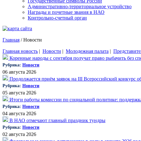
Государственные символы России
Административно-территориальное устройство
Награды и почетные звания в НАО
Контрольно-счетный орган
Главная
/
Новости
Главная новость
|
Новости
|
Молодежная палата
|
Представите
Коренные народы с сентября получат право рыбачить без с
Рубрика:
Новости
06 августа 2026
Продолжается приём заявок на III Всероссийский конкурс
Рубрика:
Новости
05 августа 2026
Итоги работы комиссии по социальной политике: поддержка
Рубрика:
Новости
04 августа 2026
В НАО отмечают главный праздник тундры
Рубрика:
Новости
02 августа 2026