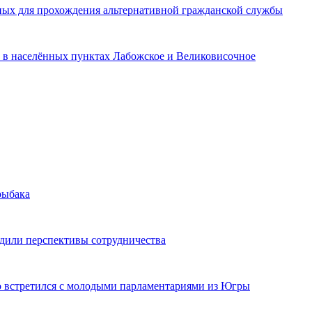
ых для прохождения альтернативной гражданской службы
 в населённых пунктах Лабожское и Великовисочное
рыбака
или перспективы сотрудничества
 встретился с молодыми парламентариями из Югры