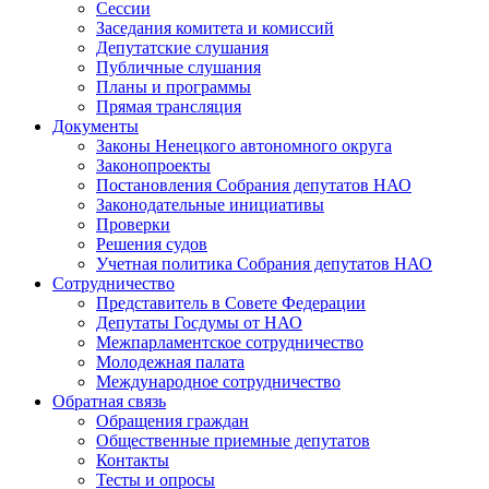
Сессии
Заседания комитета и комиссий
Депутатские слушания
Публичные слушания
Планы и программы
Прямая трансляция
Документы
Законы Ненецкого автономного округа
Законопроекты
Постановления Собрания депутатов НАО
Законодательные инициативы
Проверки
Решения судов
Учетная политика Собрания депутатов НАО
Сотрудничество
Представитель в Совете Федерации
Депутаты Госдумы от НАО
Межпарламентское сотрудничество
Молодежная палата
Международное сотрудничество
Обратная cвязь
Обращения граждан
Общественные приемные депутатов
Контакты
Тесты и опросы