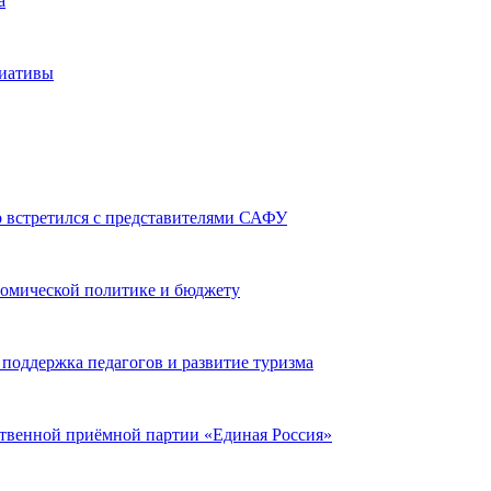
а
циативы
 встретился с представителями САФУ
номической политике и бюджету
 поддержка педагогов и развитие туризма
твенной приёмной партии «Единая Россия»