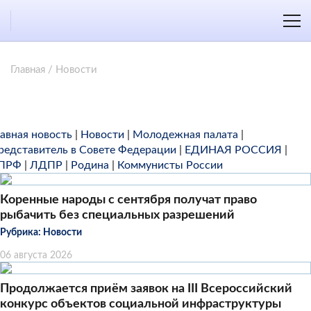
Главная
/
Новости
лавная новость
|
Новости
|
Молодежная палата
|
редставитель в Совете Федерации
|
ЕДИНАЯ РОССИЯ
|
ПРФ
|
ЛДПР
|
Родина
|
Коммунисты России
Коренные народы с сентября получат право
рыбачить без специальных разрешений
Рубрика:
Новости
06 августа 2026
Продолжается приём заявок на III Всероссийский
конкурс объектов социальной инфраструктуры