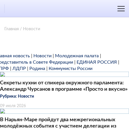
Главная
/
Новости
лавная новость
|
Новости
|
Молодежная палата
|
редставитель в Совете Федерации
|
ЕДИНАЯ РОССИЯ
|
ПРФ
|
ЛДПР
|
Родина
|
Коммунисты России
Секреты кухни от спикера окружного парламента:
Александр Чурсанов в программе «Просто и вкусно»
Рубрика:
Новости
09 июля 2026
В Нарьян-Маре пройдут два межрегиональных
молодёжных события с участием делегации из