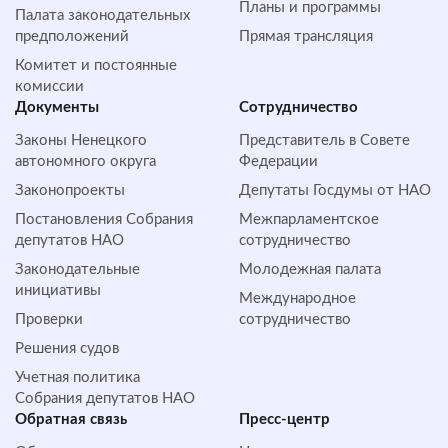
Планы и программы
Палата законодательных
предположений
Прямая трансляция
Комитет и постоянные
комиссии
Документы
Сотрудничество
Законы Ненецкого
Представитель в Совете
автономного округа
Федерации
Законопроекты
Депутаты Госдумы от НАО
Постановления Собрания
Межпарламентское
депутатов НАО
сотрудничество
Законодательные
Молодежная палата
инициативы
Международное
Проверки
сотрудничество
Решения судов
Учетная политика
Собрания депутатов НАО
Обратная cвязь
Пресс-центр