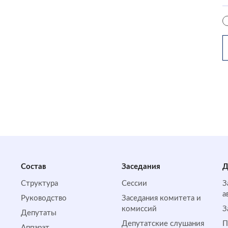
Состав
Заседания
Д
Структура
Сессии
З
а
Руководство
Заседания комитета и
комиссий
З
Депутаты
Депутатские слушания
П
Аппарат