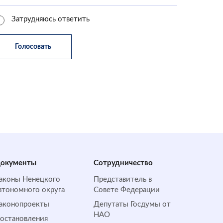
Затрудняюсь ответить
окументы
Сотрудничество
аконы Ненецкого
Представитель в
втономного округа
Совете Федерации
аконопроекты
Депутаты Госдумы от
НАО
остановления