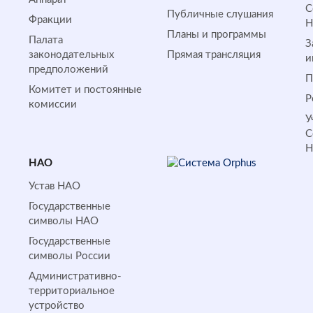
С
Публичные слушания
Фракции
Планы и программы
Палата
З
законодательных
Прямая трансляция
и
предположений
П
Комитет и постоянные
Р
комиссии
У
С
НАО
Устав НАО
Государственные
символы НАО
Государственные
символы России
Административно-
территориальное
устройство