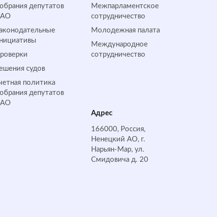
обрания депутатов
Межпарламентское
НАО
сотрудничество
аконодательные
Молодежная палата
нициативы
Международное
роверки
сотрудничество
ешения судов
четная политика
обрания депутатов
НАО
Адрес
166000, Россия,
Ненецкий АО, г.
Нарьян-Мар, ул.
Смидовича д. 20