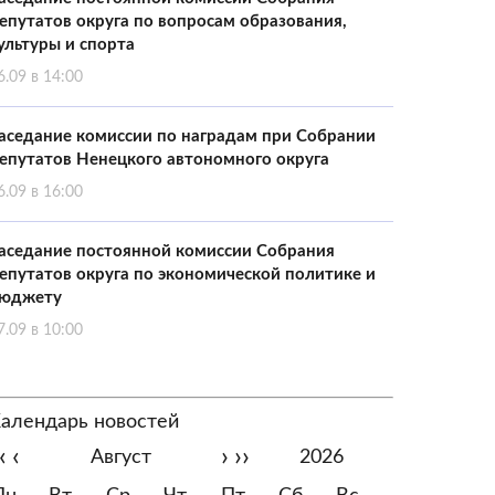
епутатов округа по вопросам образования,
ультуры и спорта
6.09 в 14:00
аседание комиссии по наградам при Собрании
епутатов Ненецкого автономного округа
6.09 в 16:00
аседание постоянной комиссии Собрания
епутатов округа по экономической политике и
юджету
7.09 в 10:00
алендарь новостей
‹
‹
›
››
Август
2026