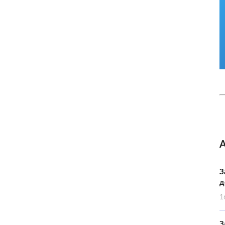
З
д
1
З