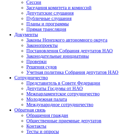
Сессии
Заседания комитета и комиссий
Депутатские слушания
Публичные слушания
Планы и программы
Прямая трансляция
Документы
Законы Ненецкого автономного округа
Законопроекты
Постановления Собрания депутатов НАО
Законодательные инициативы
Проверки
Решения судов
Учетная политика Собрания депутатов НАО
Сотрудничество
Представитель в Совете Федерации
Депутаты Госдумы от НАО
Межпарламентское сотрудничество
Молодежная палата
Международное сотрудничество
Обратная cвязь
Обращения граждан
Общественные приемные депутатов
Контакты
Тесты и опросы