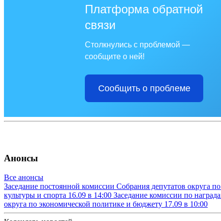
Платформа обратной
связи
Столкнулись с проблемой —
сообщите о ней!
Сообщить о проблеме
Анонсы
Все анонсы
Заседание постоянной комиссии Собрания депутатов округа п
культуры и спорта
16.09 в 14:00
Заседание комиссии по наград
округа по экономической политике и бюджету
17.09 в 10:00